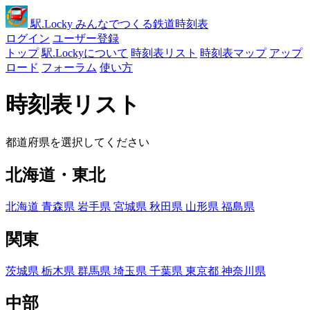
駅
.Locky
みんなでつくる鉄道時刻表
ログイン
ユーザー登録
トップ
駅.Lockyについて
時刻表リスト
時刻表マップ
アップ
ロード
フォーラム
使い方
時刻表リスト
都道府県を選択してください
北海道・東北
北海道
青森県
岩手県
宮城県
秋田県
山形県
福島県
関東
茨城県
栃木県
群馬県
埼玉県
千葉県
東京都
神奈川県
中部