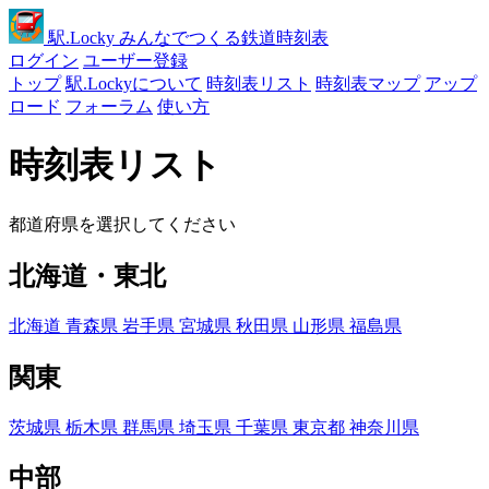
駅
.Locky
みんなでつくる鉄道時刻表
ログイン
ユーザー登録
トップ
駅.Lockyについて
時刻表リスト
時刻表マップ
アップ
ロード
フォーラム
使い方
時刻表リスト
都道府県を選択してください
北海道・東北
北海道
青森県
岩手県
宮城県
秋田県
山形県
福島県
関東
茨城県
栃木県
群馬県
埼玉県
千葉県
東京都
神奈川県
中部