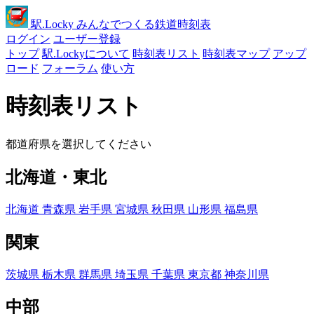
駅
.Locky
みんなでつくる鉄道時刻表
ログイン
ユーザー登録
トップ
駅.Lockyについて
時刻表リスト
時刻表マップ
アップ
ロード
フォーラム
使い方
時刻表リスト
都道府県を選択してください
北海道・東北
北海道
青森県
岩手県
宮城県
秋田県
山形県
福島県
関東
茨城県
栃木県
群馬県
埼玉県
千葉県
東京都
神奈川県
中部