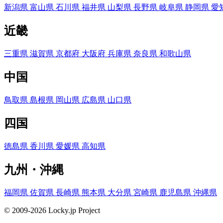
新潟県
富山県
石川県
福井県
山梨県
長野県
岐阜県
静岡県
愛
近畿
三重県
滋賀県
京都府
大阪府
兵庫県
奈良県
和歌山県
中国
鳥取県
島根県
岡山県
広島県
山口県
四国
徳島県
香川県
愛媛県
高知県
九州・沖縄
福岡県
佐賀県
長崎県
熊本県
大分県
宮崎県
鹿児島県
沖縄県
© 2009-2026 Locky.jp Project