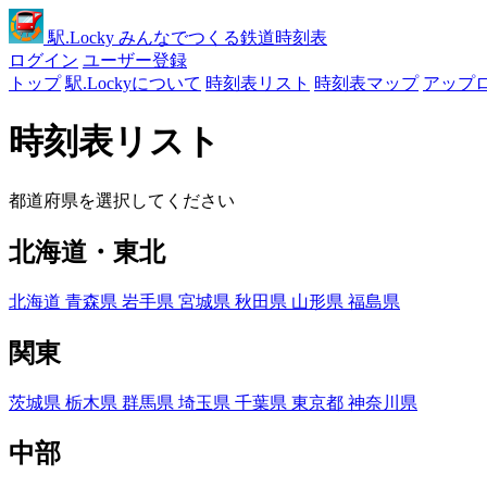
駅
.Locky
みんなでつくる鉄道時刻表
ログイン
ユーザー登録
トップ
駅.Lockyについて
時刻表リスト
時刻表マップ
アップ
時刻表リスト
都道府県を選択してください
北海道・東北
北海道
青森県
岩手県
宮城県
秋田県
山形県
福島県
関東
茨城県
栃木県
群馬県
埼玉県
千葉県
東京都
神奈川県
中部