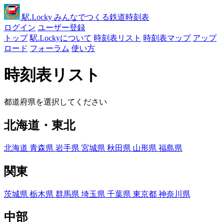
駅
.Locky
みんなでつくる鉄道時刻表
ログイン
ユーザー登録
トップ
駅.Lockyについて
時刻表リスト
時刻表マップ
アップ
ロード
フォーラム
使い方
時刻表リスト
都道府県を選択してください
北海道・東北
北海道
青森県
岩手県
宮城県
秋田県
山形県
福島県
関東
茨城県
栃木県
群馬県
埼玉県
千葉県
東京都
神奈川県
中部