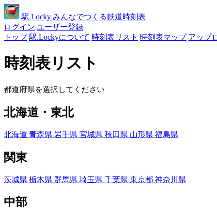
駅
.Locky
みんなでつくる鉄道時刻表
ログイン
ユーザー登録
トップ
駅.Lockyについて
時刻表リスト
時刻表マップ
アップ
時刻表リスト
都道府県を選択してください
北海道・東北
北海道
青森県
岩手県
宮城県
秋田県
山形県
福島県
関東
茨城県
栃木県
群馬県
埼玉県
千葉県
東京都
神奈川県
中部