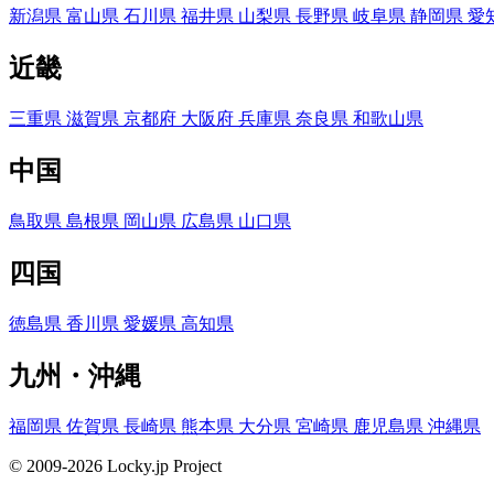
新潟県
富山県
石川県
福井県
山梨県
長野県
岐阜県
静岡県
愛
近畿
三重県
滋賀県
京都府
大阪府
兵庫県
奈良県
和歌山県
中国
鳥取県
島根県
岡山県
広島県
山口県
四国
徳島県
香川県
愛媛県
高知県
九州・沖縄
福岡県
佐賀県
長崎県
熊本県
大分県
宮崎県
鹿児島県
沖縄県
© 2009-2026 Locky.jp Project