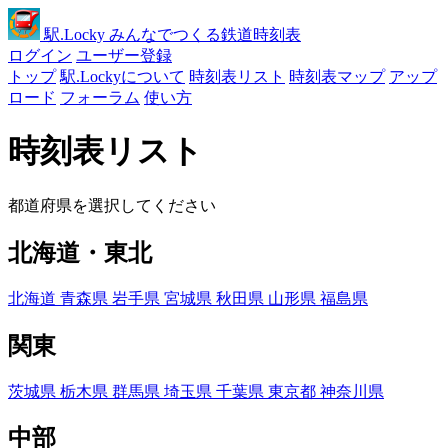
駅
.Locky
みんなでつくる鉄道時刻表
ログイン
ユーザー登録
トップ
駅.Lockyについて
時刻表リスト
時刻表マップ
アップ
ロード
フォーラム
使い方
時刻表リスト
都道府県を選択してください
北海道・東北
北海道
青森県
岩手県
宮城県
秋田県
山形県
福島県
関東
茨城県
栃木県
群馬県
埼玉県
千葉県
東京都
神奈川県
中部