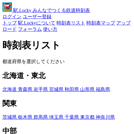
駅
.Locky
みんなでつくる鉄道時刻表
ログイン
ユーザー登録
トップ
駅.Lockyについて
時刻表リスト
時刻表マップ
アップ
ロード
フォーラム
使い方
時刻表リスト
都道府県を選択してください
北海道・東北
北海道
青森県
岩手県
宮城県
秋田県
山形県
福島県
関東
茨城県
栃木県
群馬県
埼玉県
千葉県
東京都
神奈川県
中部