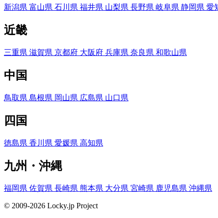
新潟県
富山県
石川県
福井県
山梨県
長野県
岐阜県
静岡県
愛
近畿
三重県
滋賀県
京都府
大阪府
兵庫県
奈良県
和歌山県
中国
鳥取県
島根県
岡山県
広島県
山口県
四国
徳島県
香川県
愛媛県
高知県
九州・沖縄
福岡県
佐賀県
長崎県
熊本県
大分県
宮崎県
鹿児島県
沖縄県
© 2009-2026 Locky.jp Project