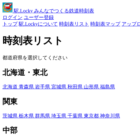
駅
.Locky
みんなでつくる鉄道時刻表
ログイン
ユーザー登録
トップ
駅.Lockyについて
時刻表リスト
時刻表マップ
アップ
時刻表リスト
都道府県を選択してください
北海道・東北
北海道
青森県
岩手県
宮城県
秋田県
山形県
福島県
関東
茨城県
栃木県
群馬県
埼玉県
千葉県
東京都
神奈川県
中部