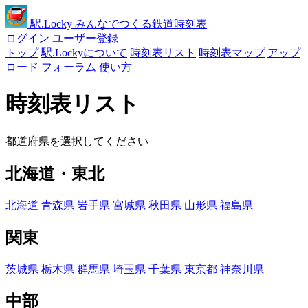
駅
.Locky
みんなでつくる鉄道時刻表
ログイン
ユーザー登録
トップ
駅.Lockyについて
時刻表リスト
時刻表マップ
アップ
ロード
フォーラム
使い方
時刻表リスト
都道府県を選択してください
北海道・東北
北海道
青森県
岩手県
宮城県
秋田県
山形県
福島県
関東
茨城県
栃木県
群馬県
埼玉県
千葉県
東京都
神奈川県
中部