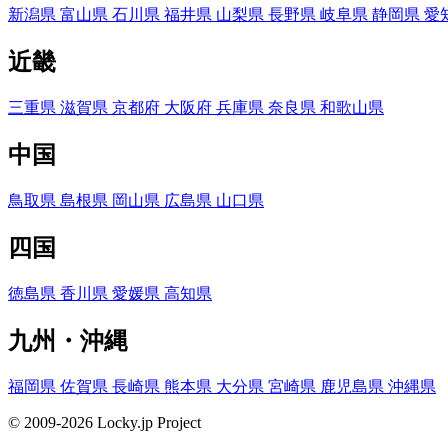
新潟県
富山県
石川県
福井県
山梨県
長野県
岐阜県
静岡県
愛
近畿
三重県
滋賀県
京都府
大阪府
兵庫県
奈良県
和歌山県
中国
鳥取県
島根県
岡山県
広島県
山口県
四国
徳島県
香川県
愛媛県
高知県
九州・沖縄
福岡県
佐賀県
長崎県
熊本県
大分県
宮崎県
鹿児島県
沖縄県
© 2009-2026 Locky.jp Project