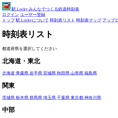
駅
.Locky
みんなでつくる鉄道時刻表
ログイン
ユーザー登録
トップ
駅.Lockyについて
時刻表リスト
時刻表マップ
アップ
時刻表リスト
都道府県を選択してください
北海道・東北
北海道
青森県
岩手県
宮城県
秋田県
山形県
福島県
関東
茨城県
栃木県
群馬県
埼玉県
千葉県
東京都
神奈川県
中部