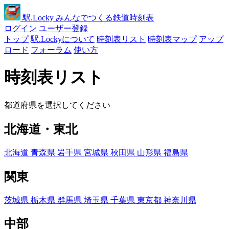
駅
.Locky
みんなでつくる鉄道時刻表
ログイン
ユーザー登録
トップ
駅.Lockyについて
時刻表リスト
時刻表マップ
アップ
ロード
フォーラム
使い方
時刻表リスト
都道府県を選択してください
北海道・東北
北海道
青森県
岩手県
宮城県
秋田県
山形県
福島県
関東
茨城県
栃木県
群馬県
埼玉県
千葉県
東京都
神奈川県
中部