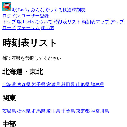
駅
.Locky
みんなでつくる鉄道時刻表
ログイン
ユーザー登録
トップ
駅.Lockyについて
時刻表リスト
時刻表マップ
アップ
ロード
フォーラム
使い方
時刻表リスト
都道府県を選択してください
北海道・東北
北海道
青森県
岩手県
宮城県
秋田県
山形県
福島県
関東
茨城県
栃木県
群馬県
埼玉県
千葉県
東京都
神奈川県
中部