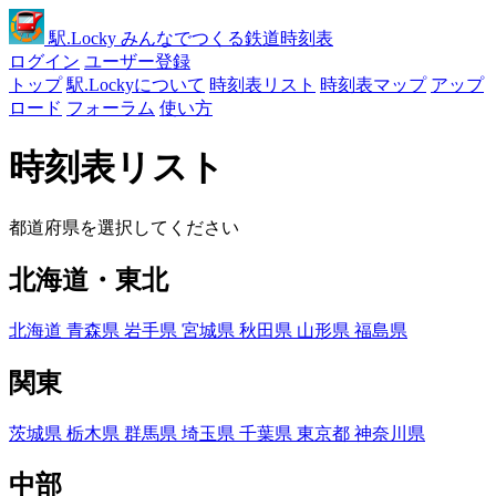
駅
.Locky
みんなでつくる鉄道時刻表
ログイン
ユーザー登録
トップ
駅.Lockyについて
時刻表リスト
時刻表マップ
アップ
ロード
フォーラム
使い方
時刻表リスト
都道府県を選択してください
北海道・東北
北海道
青森県
岩手県
宮城県
秋田県
山形県
福島県
関東
茨城県
栃木県
群馬県
埼玉県
千葉県
東京都
神奈川県
中部