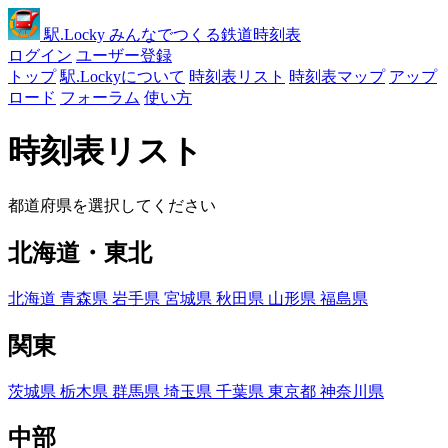
駅
.Locky
みんなでつくる鉄道時刻表
ログイン
ユーザー登録
トップ
駅.Lockyについて
時刻表リスト
時刻表マップ
アップ
ロード
フォーラム
使い方
時刻表リスト
都道府県を選択してください
北海道・東北
北海道
青森県
岩手県
宮城県
秋田県
山形県
福島県
関東
茨城県
栃木県
群馬県
埼玉県
千葉県
東京都
神奈川県
中部