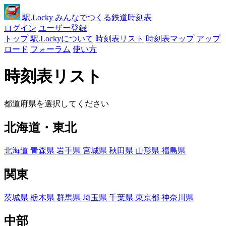
駅
.Locky
みんなでつくる鉄道時刻表
ログイン
ユーザー登録
トップ
駅.Lockyについて
時刻表リスト
時刻表マップ
アップ
ロード
フォーラム
使い方
時刻表リスト
都道府県を選択してください
北海道・東北
北海道
青森県
岩手県
宮城県
秋田県
山形県
福島県
関東
茨城県
栃木県
群馬県
埼玉県
千葉県
東京都
神奈川県
中部