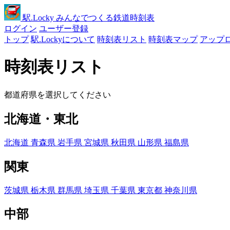
駅
.Locky
みんなでつくる鉄道時刻表
ログイン
ユーザー登録
トップ
駅.Lockyについて
時刻表リスト
時刻表マップ
アップ
時刻表リスト
都道府県を選択してください
北海道・東北
北海道
青森県
岩手県
宮城県
秋田県
山形県
福島県
関東
茨城県
栃木県
群馬県
埼玉県
千葉県
東京都
神奈川県
中部