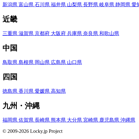
新潟県
富山県
石川県
福井県
山梨県
長野県
岐阜県
静岡県
愛
近畿
三重県
滋賀県
京都府
大阪府
兵庫県
奈良県
和歌山県
中国
鳥取県
島根県
岡山県
広島県
山口県
四国
徳島県
香川県
愛媛県
高知県
九州・沖縄
福岡県
佐賀県
長崎県
熊本県
大分県
宮崎県
鹿児島県
沖縄県
© 2009-2026 Locky.jp Project