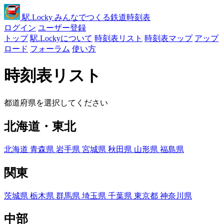
駅
.Locky
みんなでつくる鉄道時刻表
ログイン
ユーザー登録
トップ
駅.Lockyについて
時刻表リスト
時刻表マップ
アップ
ロード
フォーラム
使い方
時刻表リスト
都道府県を選択してください
北海道・東北
北海道
青森県
岩手県
宮城県
秋田県
山形県
福島県
関東
茨城県
栃木県
群馬県
埼玉県
千葉県
東京都
神奈川県
中部