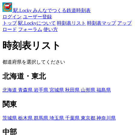
駅
.Locky
みんなでつくる鉄道時刻表
ログイン
ユーザー登録
トップ
駅.Lockyについて
時刻表リスト
時刻表マップ
アップ
ロード
フォーラム
使い方
時刻表リスト
都道府県を選択してください
北海道・東北
北海道
青森県
岩手県
宮城県
秋田県
山形県
福島県
関東
茨城県
栃木県
群馬県
埼玉県
千葉県
東京都
神奈川県
中部