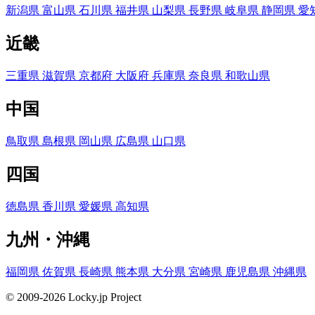
新潟県
富山県
石川県
福井県
山梨県
長野県
岐阜県
静岡県
愛
近畿
三重県
滋賀県
京都府
大阪府
兵庫県
奈良県
和歌山県
中国
鳥取県
島根県
岡山県
広島県
山口県
四国
徳島県
香川県
愛媛県
高知県
九州・沖縄
福岡県
佐賀県
長崎県
熊本県
大分県
宮崎県
鹿児島県
沖縄県
© 2009-2026 Locky.jp Project