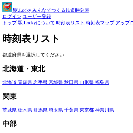
駅
.Locky
みんなでつくる鉄道時刻表
ログイン
ユーザー登録
トップ
駅.Lockyについて
時刻表リスト
時刻表マップ
アップ
時刻表リスト
都道府県を選択してください
北海道・東北
北海道
青森県
岩手県
宮城県
秋田県
山形県
福島県
関東
茨城県
栃木県
群馬県
埼玉県
千葉県
東京都
神奈川県
中部