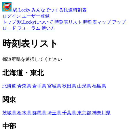
駅
.Locky
みんなでつくる鉄道時刻表
ログイン
ユーザー登録
トップ
駅.Lockyについて
時刻表リスト
時刻表マップ
アップ
ロード
フォーラム
使い方
時刻表リスト
都道府県を選択してください
北海道・東北
北海道
青森県
岩手県
宮城県
秋田県
山形県
福島県
関東
茨城県
栃木県
群馬県
埼玉県
千葉県
東京都
神奈川県
中部