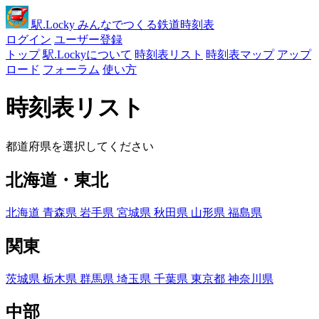
駅
.Locky
みんなでつくる鉄道時刻表
ログイン
ユーザー登録
トップ
駅.Lockyについて
時刻表リスト
時刻表マップ
アップ
ロード
フォーラム
使い方
時刻表リスト
都道府県を選択してください
北海道・東北
北海道
青森県
岩手県
宮城県
秋田県
山形県
福島県
関東
茨城県
栃木県
群馬県
埼玉県
千葉県
東京都
神奈川県
中部