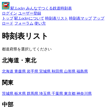
駅
.Locky
みんなでつくる鉄道時刻表
ログイン
ユーザー登録
トップ
駅.Lockyについて
時刻表リスト
時刻表マップ
アップ
ロード
フォーラム
使い方
時刻表リスト
都道府県を選択してください
北海道・東北
北海道
青森県
岩手県
宮城県
秋田県
山形県
福島県
関東
茨城県
栃木県
群馬県
埼玉県
千葉県
東京都
神奈川県
中部