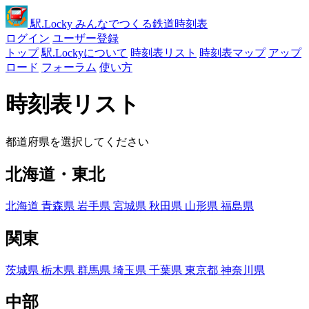
駅
.Locky
みんなでつくる鉄道時刻表
ログイン
ユーザー登録
トップ
駅.Lockyについて
時刻表リスト
時刻表マップ
アップ
ロード
フォーラム
使い方
時刻表リスト
都道府県を選択してください
北海道・東北
北海道
青森県
岩手県
宮城県
秋田県
山形県
福島県
関東
茨城県
栃木県
群馬県
埼玉県
千葉県
東京都
神奈川県
中部