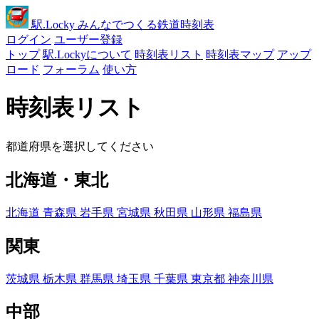
駅
.Locky
みんなでつくる鉄道時刻表
ログイン
ユーザー登録
トップ
駅.Lockyについて
時刻表リスト
時刻表マップ
アップ
ロード
フォーラム
使い方
時刻表リスト
都道府県を選択してください
北海道・東北
北海道
青森県
岩手県
宮城県
秋田県
山形県
福島県
関東
茨城県
栃木県
群馬県
埼玉県
千葉県
東京都
神奈川県
中部