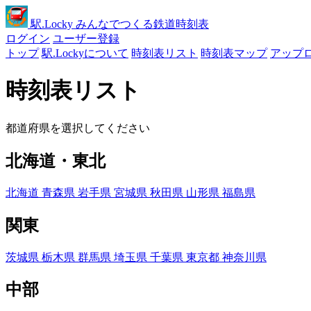
駅
.Locky
みんなでつくる鉄道時刻表
ログイン
ユーザー登録
トップ
駅.Lockyについて
時刻表リスト
時刻表マップ
アップ
時刻表リスト
都道府県を選択してください
北海道・東北
北海道
青森県
岩手県
宮城県
秋田県
山形県
福島県
関東
茨城県
栃木県
群馬県
埼玉県
千葉県
東京都
神奈川県
中部