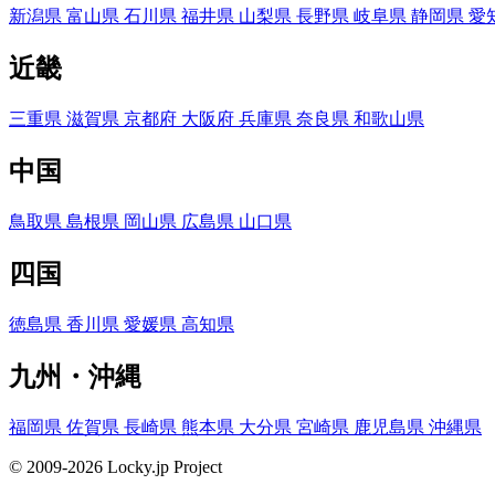
新潟県
富山県
石川県
福井県
山梨県
長野県
岐阜県
静岡県
愛
近畿
三重県
滋賀県
京都府
大阪府
兵庫県
奈良県
和歌山県
中国
鳥取県
島根県
岡山県
広島県
山口県
四国
徳島県
香川県
愛媛県
高知県
九州・沖縄
福岡県
佐賀県
長崎県
熊本県
大分県
宮崎県
鹿児島県
沖縄県
© 2009-2026 Locky.jp Project