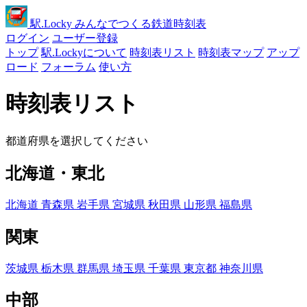
駅
.Locky
みんなでつくる鉄道時刻表
ログイン
ユーザー登録
トップ
駅.Lockyについて
時刻表リスト
時刻表マップ
アップ
ロード
フォーラム
使い方
時刻表リスト
都道府県を選択してください
北海道・東北
北海道
青森県
岩手県
宮城県
秋田県
山形県
福島県
関東
茨城県
栃木県
群馬県
埼玉県
千葉県
東京都
神奈川県
中部