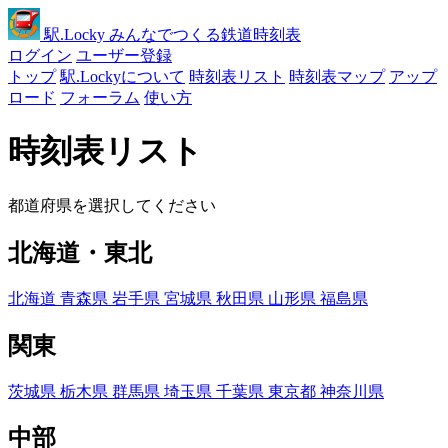
駅
.Locky
みんなでつくる鉄道時刻表
ログイン
ユーザー登録
トップ
駅.Lockyについて
時刻表リスト
時刻表マップ
アップ
ロード
フォーラム
使い方
時刻表リスト
都道府県を選択してください
北海道・東北
北海道
青森県
岩手県
宮城県
秋田県
山形県
福島県
関東
茨城県
栃木県
群馬県
埼玉県
千葉県
東京都
神奈川県
中部