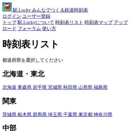
駅
.Locky
みんなでつくる鉄道時刻表
ログイン
ユーザー登録
トップ
駅.Lockyについて
時刻表リスト
時刻表マップ
アップ
ロード
フォーラム
使い方
時刻表リスト
都道府県を選択してください
北海道・東北
北海道
青森県
岩手県
宮城県
秋田県
山形県
福島県
関東
茨城県
栃木県
群馬県
埼玉県
千葉県
東京都
神奈川県
中部