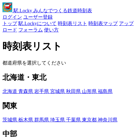
駅
.Locky
みんなでつくる鉄道時刻表
ログイン
ユーザー登録
トップ
駅.Lockyについて
時刻表リスト
時刻表マップ
アップ
ロード
フォーラム
使い方
時刻表リスト
都道府県を選択してください
北海道・東北
北海道
青森県
岩手県
宮城県
秋田県
山形県
福島県
関東
茨城県
栃木県
群馬県
埼玉県
千葉県
東京都
神奈川県
中部