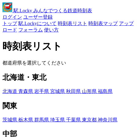
駅
.Locky
みんなでつくる鉄道時刻表
ログイン
ユーザー登録
トップ
駅.Lockyについて
時刻表リスト
時刻表マップ
アップ
ロード
フォーラム
使い方
時刻表リスト
都道府県を選択してください
北海道・東北
北海道
青森県
岩手県
宮城県
秋田県
山形県
福島県
関東
茨城県
栃木県
群馬県
埼玉県
千葉県
東京都
神奈川県
中部