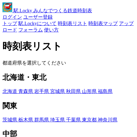
駅
.Locky
みんなでつくる鉄道時刻表
ログイン
ユーザー登録
トップ
駅.Lockyについて
時刻表リスト
時刻表マップ
アップ
ロード
フォーラム
使い方
時刻表リスト
都道府県を選択してください
北海道・東北
北海道
青森県
岩手県
宮城県
秋田県
山形県
福島県
関東
茨城県
栃木県
群馬県
埼玉県
千葉県
東京都
神奈川県
中部