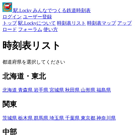
駅
.Locky
みんなでつくる鉄道時刻表
ログイン
ユーザー登録
トップ
駅.Lockyについて
時刻表リスト
時刻表マップ
アップ
ロード
フォーラム
使い方
時刻表リスト
都道府県を選択してください
北海道・東北
北海道
青森県
岩手県
宮城県
秋田県
山形県
福島県
関東
茨城県
栃木県
群馬県
埼玉県
千葉県
東京都
神奈川県
中部