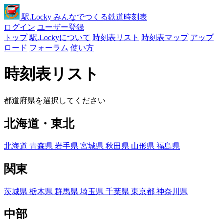
駅
.Locky
みんなでつくる鉄道時刻表
ログイン
ユーザー登録
トップ
駅.Lockyについて
時刻表リスト
時刻表マップ
アップ
ロード
フォーラム
使い方
時刻表リスト
都道府県を選択してください
北海道・東北
北海道
青森県
岩手県
宮城県
秋田県
山形県
福島県
関東
茨城県
栃木県
群馬県
埼玉県
千葉県
東京都
神奈川県
中部