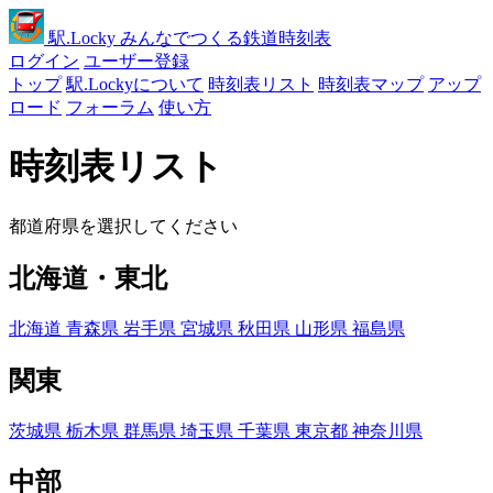
駅
.Locky
みんなでつくる鉄道時刻表
ログイン
ユーザー登録
トップ
駅.Lockyについて
時刻表リスト
時刻表マップ
アップ
ロード
フォーラム
使い方
時刻表リスト
都道府県を選択してください
北海道・東北
北海道
青森県
岩手県
宮城県
秋田県
山形県
福島県
関東
茨城県
栃木県
群馬県
埼玉県
千葉県
東京都
神奈川県
中部