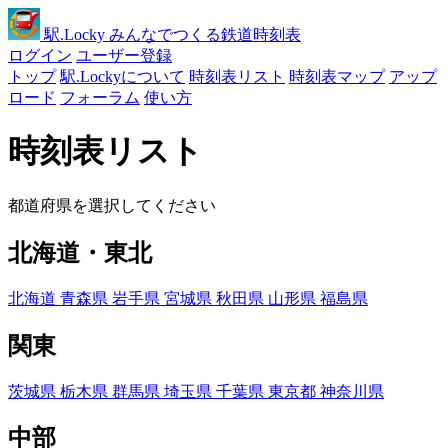
駅
.Locky
みんなでつくる鉄道時刻表
ログイン
ユーザー登録
トップ
駅.Lockyについて
時刻表リスト
時刻表マップ
アップ
ロード
フォーラム
使い方
時刻表リスト
都道府県を選択してください
北海道・東北
北海道
青森県
岩手県
宮城県
秋田県
山形県
福島県
関東
茨城県
栃木県
群馬県
埼玉県
千葉県
東京都
神奈川県
中部