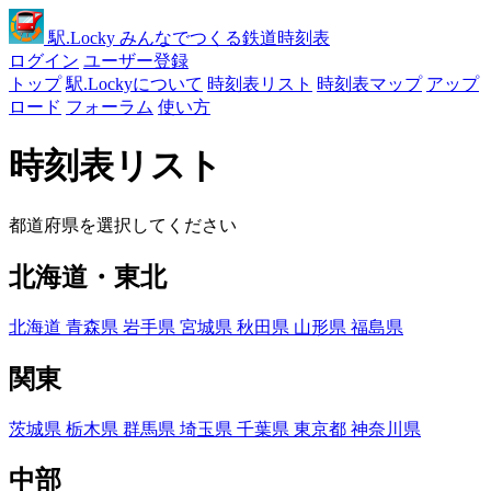
駅
.Locky
みんなでつくる鉄道時刻表
ログイン
ユーザー登録
トップ
駅.Lockyについて
時刻表リスト
時刻表マップ
アップ
ロード
フォーラム
使い方
時刻表リスト
都道府県を選択してください
北海道・東北
北海道
青森県
岩手県
宮城県
秋田県
山形県
福島県
関東
茨城県
栃木県
群馬県
埼玉県
千葉県
東京都
神奈川県
中部