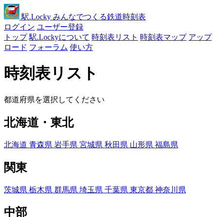
駅
.Locky
みんなでつくる鉄道時刻表
ログイン
ユーザー登録
トップ
駅.Lockyについて
時刻表リスト
時刻表マップ
アップ
ロード
フォーラム
使い方
時刻表リスト
都道府県を選択してください
北海道・東北
北海道
青森県
岩手県
宮城県
秋田県
山形県
福島県
関東
茨城県
栃木県
群馬県
埼玉県
千葉県
東京都
神奈川県
中部