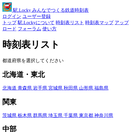
駅
.Locky
みんなでつくる鉄道時刻表
ログイン
ユーザー登録
トップ
駅.Lockyについて
時刻表リスト
時刻表マップ
アップ
ロード
フォーラム
使い方
時刻表リスト
都道府県を選択してください
北海道・東北
北海道
青森県
岩手県
宮城県
秋田県
山形県
福島県
関東
茨城県
栃木県
群馬県
埼玉県
千葉県
東京都
神奈川県
中部