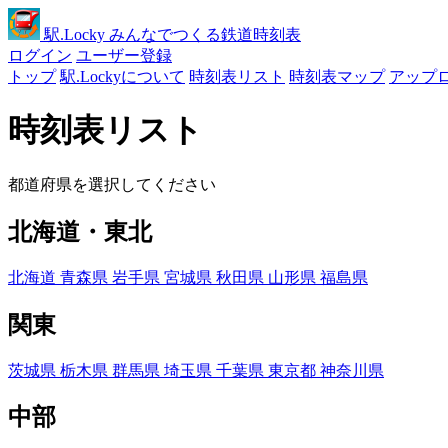
駅
.Locky
みんなでつくる鉄道時刻表
ログイン
ユーザー登録
トップ
駅.Lockyについて
時刻表リスト
時刻表マップ
アップ
時刻表リスト
都道府県を選択してください
北海道・東北
北海道
青森県
岩手県
宮城県
秋田県
山形県
福島県
関東
茨城県
栃木県
群馬県
埼玉県
千葉県
東京都
神奈川県
中部