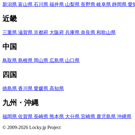
新潟県
富山県
石川県
福井県
山梨県
長野県
岐阜県
静岡県
愛
近畿
三重県
滋賀県
京都府
大阪府
兵庫県
奈良県
和歌山県
中国
鳥取県
島根県
岡山県
広島県
山口県
四国
徳島県
香川県
愛媛県
高知県
九州・沖縄
福岡県
佐賀県
長崎県
熊本県
大分県
宮崎県
鹿児島県
沖縄県
© 2009-2026 Locky.jp Project