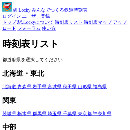
駅
.Locky
みんなでつくる鉄道時刻表
ログイン
ユーザー登録
トップ
駅.Lockyについて
時刻表リスト
時刻表マップ
アップ
ロード
フォーラム
使い方
時刻表リスト
都道府県を選択してください
北海道・東北
北海道
青森県
岩手県
宮城県
秋田県
山形県
福島県
関東
茨城県
栃木県
群馬県
埼玉県
千葉県
東京都
神奈川県
中部