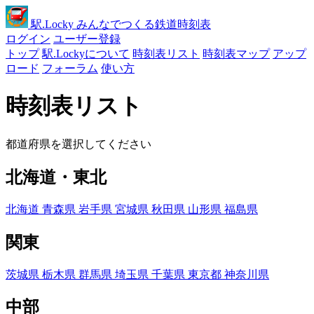
駅
.Locky
みんなでつくる鉄道時刻表
ログイン
ユーザー登録
トップ
駅.Lockyについて
時刻表リスト
時刻表マップ
アップ
ロード
フォーラム
使い方
時刻表リスト
都道府県を選択してください
北海道・東北
北海道
青森県
岩手県
宮城県
秋田県
山形県
福島県
関東
茨城県
栃木県
群馬県
埼玉県
千葉県
東京都
神奈川県
中部