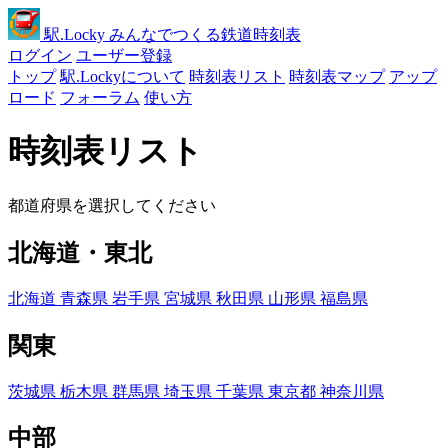
駅
.Locky
みんなでつくる鉄道時刻表
ログイン
ユーザー登録
トップ
駅.Lockyについて
時刻表リスト
時刻表マップ
アップ
ロード
フォーラム
使い方
時刻表リスト
都道府県を選択してください
北海道・東北
北海道
青森県
岩手県
宮城県
秋田県
山形県
福島県
関東
茨城県
栃木県
群馬県
埼玉県
千葉県
東京都
神奈川県
中部