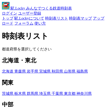
駅
.Locky
みんなでつくる鉄道時刻表
ログイン
ユーザー登録
トップ
駅.Lockyについて
時刻表リスト
時刻表マップ
アップ
ロード
フォーラム
使い方
時刻表リスト
都道府県を選択してください
北海道・東北
北海道
青森県
岩手県
宮城県
秋田県
山形県
福島県
関東
茨城県
栃木県
群馬県
埼玉県
千葉県
東京都
神奈川県
中部