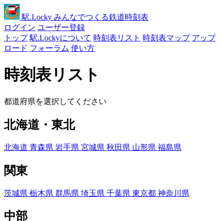
駅
.Locky
みんなでつくる鉄道時刻表
ログイン
ユーザー登録
トップ
駅.Lockyについて
時刻表リスト
時刻表マップ
アップ
ロード
フォーラム
使い方
時刻表リスト
都道府県を選択してください
北海道・東北
北海道
青森県
岩手県
宮城県
秋田県
山形県
福島県
関東
茨城県
栃木県
群馬県
埼玉県
千葉県
東京都
神奈川県
中部