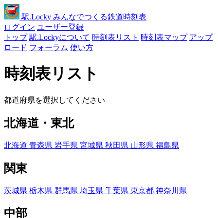
駅
.Locky
みんなでつくる鉄道時刻表
ログイン
ユーザー登録
トップ
駅.Lockyについて
時刻表リスト
時刻表マップ
アップ
ロード
フォーラム
使い方
時刻表リスト
都道府県を選択してください
北海道・東北
北海道
青森県
岩手県
宮城県
秋田県
山形県
福島県
関東
茨城県
栃木県
群馬県
埼玉県
千葉県
東京都
神奈川県
中部