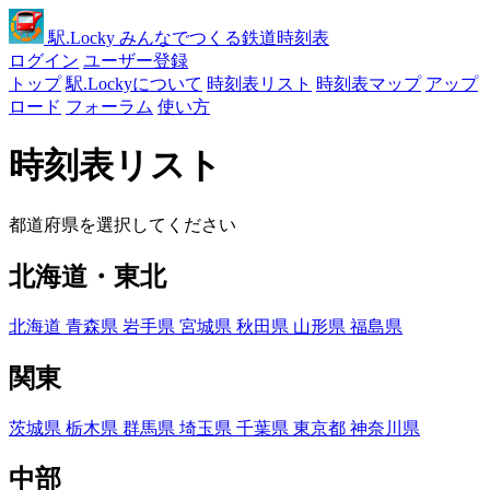
駅
.Locky
みんなでつくる鉄道時刻表
ログイン
ユーザー登録
トップ
駅.Lockyについて
時刻表リスト
時刻表マップ
アップ
ロード
フォーラム
使い方
時刻表リスト
都道府県を選択してください
北海道・東北
北海道
青森県
岩手県
宮城県
秋田県
山形県
福島県
関東
茨城県
栃木県
群馬県
埼玉県
千葉県
東京都
神奈川県
中部