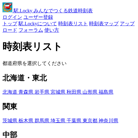
駅
.Locky
みんなでつくる鉄道時刻表
ログイン
ユーザー登録
トップ
駅.Lockyについて
時刻表リスト
時刻表マップ
アップ
ロード
フォーラム
使い方
時刻表リスト
都道府県を選択してください
北海道・東北
北海道
青森県
岩手県
宮城県
秋田県
山形県
福島県
関東
茨城県
栃木県
群馬県
埼玉県
千葉県
東京都
神奈川県
中部