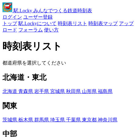
駅
.Locky
みんなでつくる鉄道時刻表
ログイン
ユーザー登録
トップ
駅.Lockyについて
時刻表リスト
時刻表マップ
アップ
ロード
フォーラム
使い方
時刻表リスト
都道府県を選択してください
北海道・東北
北海道
青森県
岩手県
宮城県
秋田県
山形県
福島県
関東
茨城県
栃木県
群馬県
埼玉県
千葉県
東京都
神奈川県
中部