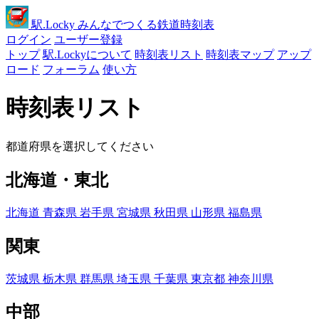
駅
.Locky
みんなでつくる鉄道時刻表
ログイン
ユーザー登録
トップ
駅.Lockyについて
時刻表リスト
時刻表マップ
アップ
ロード
フォーラム
使い方
時刻表リスト
都道府県を選択してください
北海道・東北
北海道
青森県
岩手県
宮城県
秋田県
山形県
福島県
関東
茨城県
栃木県
群馬県
埼玉県
千葉県
東京都
神奈川県
中部